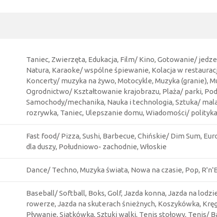
Taniec, Zwierzęta, Edukacja, Film/ Kino, Gotowanie/ jedz
Natura, Karaoke/ wspólne śpiewanie, Kolacja w restauracj
Koncerty/ muzyka na żywo, Motocykle, Muzyka (granie), Mu
Ogrodnictwo/ Kształtowanie krajobrazu, Plaża/ parki, Po
Samochody/mechanika, Nauka i technologia, Sztuka/ mal
rozrywka, Taniec, Ulepszanie domu, Wiadomości/ polityka
Fast food/ Pizza, Sushi, Barbecue, Chińskie/ Dim Sum, Eu
dla duszy, Południowo- zachodnie, Włoskie
Dance/ Techno, Muzyka świata, Nowa na czasie, Pop, R'n'
Baseball/ Softball, Boks, Golf, Jazda konna, Jazda na lodzi
rowerze, Jazda na skuterach śnieżnych, Koszykówka, Kręgl
Pływanie, Siatkówka, Sztuki walki, Tenis stołowy, Tenis