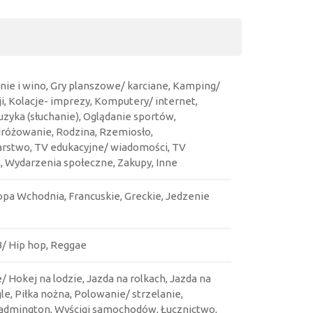
enie i wino, Gry planszowe/ karciane, Kamping/
i, Kolacje- imprezy, Komputery/ internet,
zyka (słuchanie), Oglądanie sportów,
dróżowanie, Rodzina, Rzemiosło,
arstwo, TV edukacyjne/ wiadomości, TV
, Wydarzenia społeczne, Zakupy, Inne
ropa Wchodnia, Francuskie, Greckie, Jedzenie
B/ Hip hop, Reggae
e/ Hokej na lodzie, Jazda na rolkach, Jazda na
e, Piłka nożna, Polowanie/ strzelanie,
/ Badmington, Wyścigi samochodów, Łucznictwo,