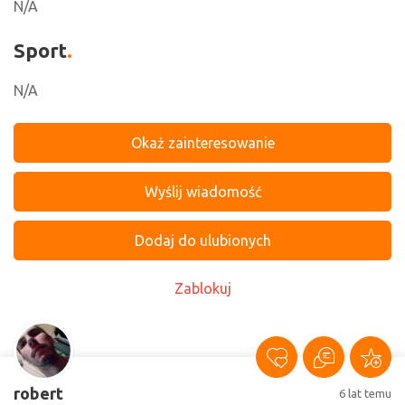
N/A
Sport
N/A
Okaż zainteresowanie
Wyślij wiadomość
Dodaj do ulubionych
Zablokuj
robert
6 lat temu