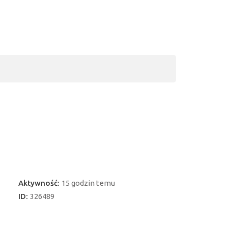
Aktywność:
15 godzin temu
ID:
326489