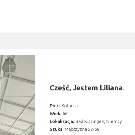
Cześć, Jestem Liliana
Płeć:
Kobieta
Wiek:
66
Lokalizacja:
Bad Kissingen, Niemcy
Szuka:
Mężczyzna 52-68
ć