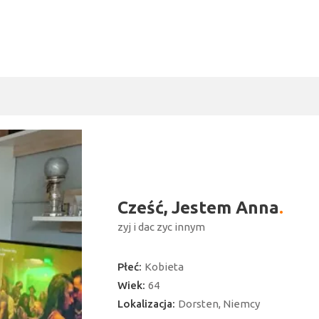
Cześć, Jestem Anna
zyj i dac zyc innym
Płeć:
Kobieta
Wiek:
64
Lokalizacja:
Dorsten, Niemcy
ć