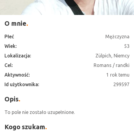
O mnie
Płeć
Mężczyzna
Wiek:
53
Lokalizacja:
Zülpich, Niemcy
Cel:
Romans / randki
Aktywność:
1 rok temu
Id użytkownika:
299597
Opis
To pole nie zostało uzupełnione.
Kogo szukam