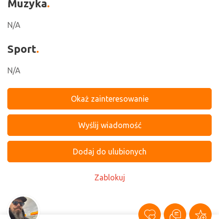
Muzyka
N/A
Sport
N/A
Okaż zainteresowanie
Wyślij wiadomość
Dodaj do ulubionych
Zablokuj