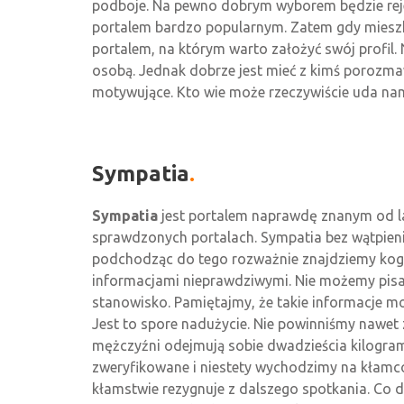
podboje. Na pewno dobrym wyborem będzie reje
portalem bardzo popularnym. Zatem gdy mieszk
portalem, na którym warto założyć swój profil.
osobą. Jednak dobrze jest mieć z kimś porozma
motywujące. Kto wie może rzeczywiście uda nam
Sympatia
Sympatia
jest portalem naprawdę znanym od la
sprawdzonych portalach. Sympatia bez wątpienia 
podchodząc do tego rozważnie znajdziemy kogoś
informacjami nieprawdziwymi. Nie możemy pisać
stanowisko. Pamiętajmy, że takie informacje m
Jest to spore nadużycie. Nie powinniśmy nawet 
mężczyźni odejmują sobie dwadzieścia kilogram
zweryfikowane i niestety wychodzimy na kłamcó
kłamstwie rezygnuje z dalszego spotkania. Co 