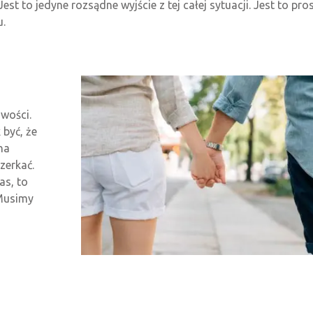
st to jedyne rozsądne wyjście z tej całej sytuacji. Jest to pro
u.
wości.
 być, że
na
zerkać.
as, to
 Musimy