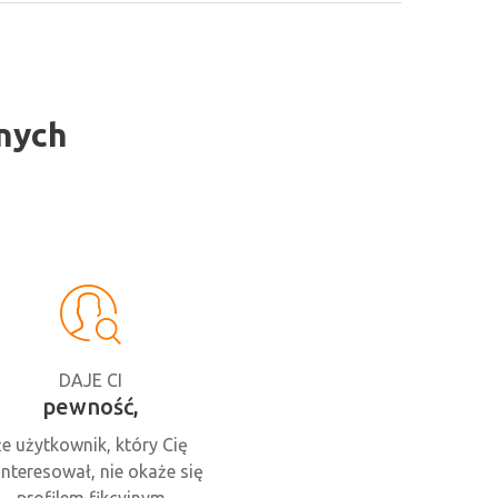
nych
DAJE CI
pewność,
że użytkownik, który Cię
interesował, nie okaże się
profilem fikcyjnym