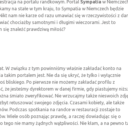
stracja na portalu randkowym. Portal
Sympatia
w Niemczech
amy na stałe w tym kraju, to Sympatia w Niemczech będzie
 Nikt nam nie karze od razu umawiać się w rzeczywistości z da
wiać chociażby samotnymi i długimi wieczorami. Jest to
 się znaleźć prawdziwą miłość?
t. W związku z tym powinniśmy właśnie zakładać konto na
takim portalem jest. Nie da się ukryć, że tylko i wyłącznie
 bliskiego. Po pierwsze nie możemy zakładać profilu z
, że jesteśmy dyrektorem w danej firmie, gdy piastujemy niżs
ożna śmiało zweryfikować. Nie wrzucajmy także nieswoich zdję
zbyt retuszować swojego zdjęcia. Czasami kobiety, ale także
ów. Podczas spotkania na randce w restauracji zostaje to
w. Wiele osób poznając prawdę, a raczej dowiadując się o
do tego nie mamy żądnych wątpliwości. Nie kłam, a na pewno t