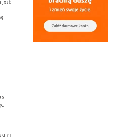
 jest
ną
ze
ć.
akimi