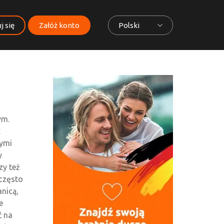
j się
Załóż konto
Polski
ym.
k
nymi
y
zy też
często
nicą,
e
ć na