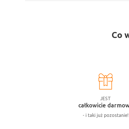
Co 
JEST
całkowicie darmo
- i taki już pozostanie!