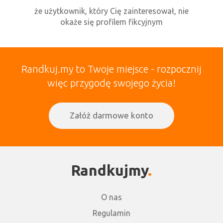
że użytkownik, który Cię zainteresował, nie
okaże się profilem fikcyjnym
Randkuj.my to Twoje miejsce - rozpocznij
więc przygodę swojego życia!
Załóż darmowe konto
Randkujmy
O nas
Regulamin